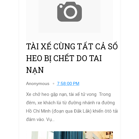
TÀI XẾ CÙNG TẤT CẢ SỐ
HEO BỊ CHẾT DO TAI
NẠN
Anonymous
7:58:00 PM
Xe chở heo gặp nạn, tài xế tử vong Trong
đêm, xe khách lùi từ đường nhánh ra đường
Hồ Chí Minh (đoạn qua Đắk Lắk) khiến ôtô tải
đâm vào. Vụ...