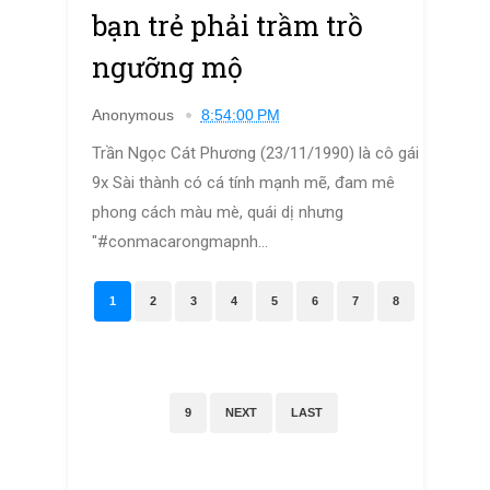
bạn trẻ phải trầm trồ
ngưỡng mộ
Anonymous
8:54:00 PM
Trần Ngọc Cát Phương (23/11/1990) là cô gái
9x Sài thành có cá tính mạnh mẽ, đam mê
phong cách màu mè, quái dị nhưng
"#conmacarongmapnh...
1
2
3
4
5
6
7
8
9
NEXT
LAST