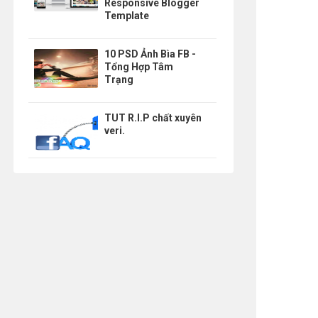
Responsive Blogger
Template
10 PSD Ảnh Bìa FB -
Tổng Hợp Tâm
Trạng
TUT R.I.P chất xuyên
veri.