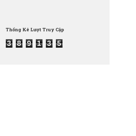
Thống Kê Lượt Truy Cập
3
8
9
1
3
5