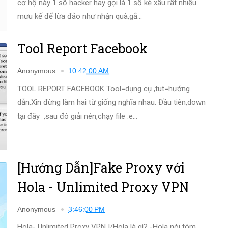
cơ hộ này 1 số hacker hay gọi là 1 số kẻ xấu rất nhiều
mưu kế để lừa đảo như nhận quà,gắ...
Tool Report Facebook
Anonymous
10:42:00 AM
TOOL REPORT FACEBOOK Tool=dụng cụ ,tut=hướng
dẫn.Xin đừng làm hai từ giống nghĩa nhau. Đầu tiên,down
tại đây ,sau đó giải nén,chạy file .e...
[Hướng Dẫn]Fake Proxy với
Hola - Unlimited Proxy VPN
Anonymous
3:46:00 PM
Hola- Unlimited Proxy VPN I/Hola là gì? -Hola nói tóm