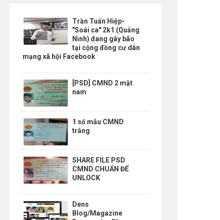
Trần Tuấn Hiệp-
"Soái ca" 2k1 (Quảng
Ninh) đang gây bão
tại cộng đồng cư dân
mạng xã hội Facebook
[PSD] CMND 2 mặt
nam
1 số mẫu CMND
trắng
SHARE FILE PSD
CMND CHUẨN ĐỂ
UNLOCK
Dens
Blog/Magazine