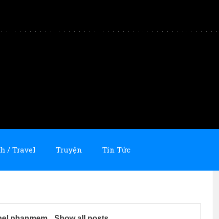
h / Travel
Truyện
Tin Tức
bel
phanmem
.
Show all posts