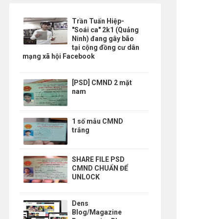
Trần Tuấn Hiệp-
"Soái ca" 2k1 (Quảng
Ninh) đang gây bão
tại cộng đồng cư dân
mạng xã hội Facebook
[PSD] CMND 2 mặt
nam
1 số mẫu CMND
trắng
SHARE FILE PSD
CMND CHUẨN ĐỂ
UNLOCK
Dens
Blog/Magazine