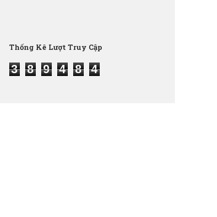
Thống Kê Lượt Truy Cập
3
8
9
4
8
4