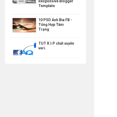
Responsive Blogger
Template
10 PSD Ảnh Bìa FB -
Tổng Hợp Tâm
Trạng
TUT R.I.P chất xuyên
veri.